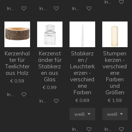
In den Ware
In den Warenkorb
In den Warenkorb
In den Warenkorb
Kerzenhal
Kerzenst
Stabkerz
Stumpen
ter für
änder für
en /
kerzen -
Teelichter
Stabkerz
Leuchterk
verschied
aus Holz
en aus
erzen -
ene
Glas
verschied
Farben
€ 0,59
ene
und
€ 0,99
Farben
Größen
In den Warenkorb
€ 0,69
€ 1,59
In den Warenkorb
In den Warenkorb
In den Ware