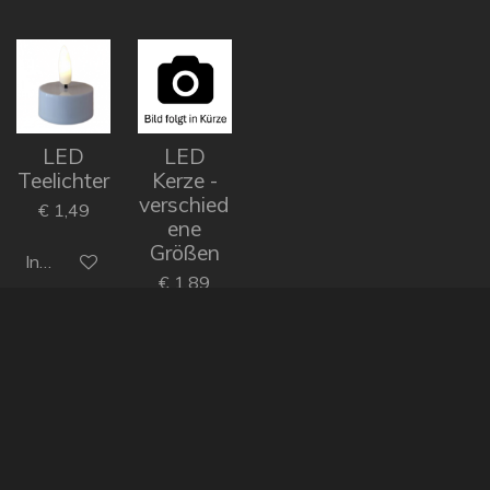
LED
LED
Teelichter
Kerze -
verschied
€ 1,49
ene
Größen
In den Warenkorb
€ 1,89
In den Warenkorb