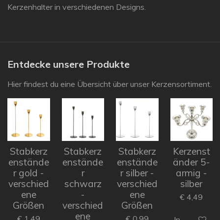
Kerzenhalter in verschiedenen Designs.
Entdecke unsere Produkte
Hier findest du eine Übersicht über unser Kerzensortiment.
Stabkerz
Stabkerz
Stabkerz
Kerzenst
enstände
enstände
enstände
änder 5-
r gold -
r
r silber -
armig -
verschied
schwarz
verschied
silber
ene
-
ene
€ 4,49
Größen
verschied
Größen
ene
€ 1,49
€ 0,99
In den Ware