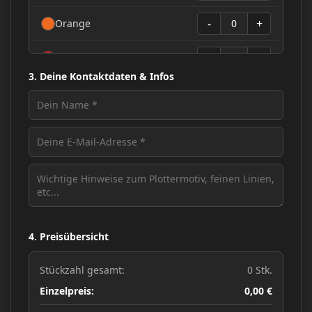
-
+
Orange
0
-
+
Rot
0
3. Deine Kontaktdaten & Infos
-
+
Purpurrot
0
-
+
Rosa
0
-
+
Violett
0
-
+
Limettengrün
0
-
+
Dunkelgrün
0
4. Preisübersicht
-
+
Hellblau
0
Stückzahl gesamt:
0 Stk.
Einzelpreis:
0,00 €
-
+
Blau
0