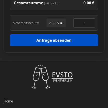
Gesamtsumme
0,00 €
(inkl. MwSt.)
-
+
Dunkelblau
0
-
+
Hellgrau
0
6 + 5 =
Sicherheitsschutz:
-
+
Grau
0
Anfrage absenden
-
+
Dunkelgrau
0
Home