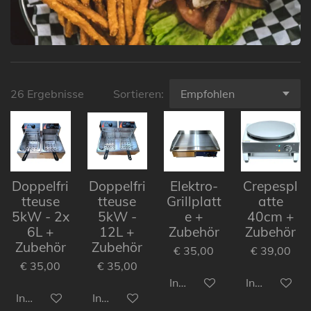
26 Ergebnisse
Sortieren:
Doppelfri
Doppelfri
Elektro-
Crepespl
tteuse
tteuse
Grillplatt
atte
5kW - 2x
5kW -
e +
40cm +
6L +
12L +
Zubehör
Zubehör
Zubehör
Zubehör
€ 35,00
€ 39,00
€ 35,00
€ 35,00
In den Warenkorb
In den Ware
In den Warenkorb
In den Warenkorb