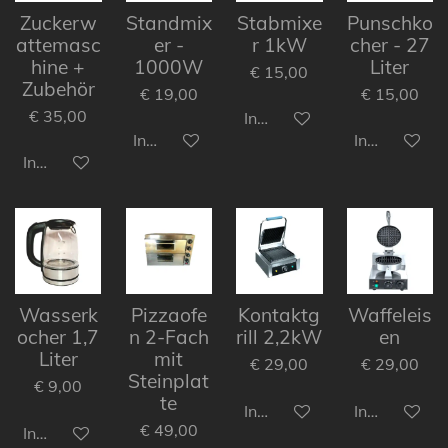
Zuckerw
Standmix
Stabmixe
Punschko
attemasc
er -
r 1kW
cher - 27
hine +
1000W
Liter
€ 15,00
Zubehör
€ 19,00
€ 15,00
€ 35,00
In den Warenkorb
In den Warenkorb
In den Ware
In den Warenkorb
Wasserk
Pizzaofe
Kontaktg
Waffeleis
ocher 1,7
n 2-Fach
rill 2,2kW
en
Liter
mit
€ 29,00
€ 29,00
Steinplat
€ 9,00
te
In den Warenkorb
In den Ware
€ 49,00
In den Warenkorb