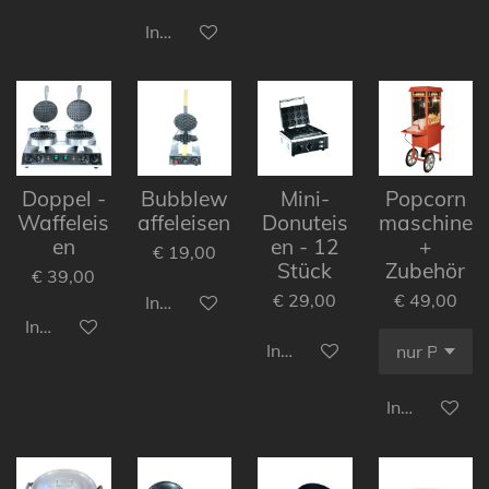
In den Warenkorb
Doppel -
Bubblew
Mini-
Popcorn
Waffeleis
affeleisen
Donuteis
maschine
en
en - 12
+
€ 19,00
Stück
Zubehör
€ 39,00
€ 29,00
€ 49,00
In den Warenkorb
In den Warenkorb
In den Warenkorb
In den Ware