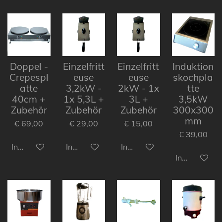
Doppel -
Einzelfritt
Einzelfritt
Induktion
Crepespl
euse
euse
skochpla
atte
3,2kW -
2kW - 1x
tte
40cm +
1x 5,3L +
3L +
3,5kW
Zubehör
Zubehör
Zubehör
300x300
mm
€ 69,00
€ 29,00
€ 15,00
€ 39,00
In den Warenkorb
In den Warenkorb
In den Warenkorb
In den Ware