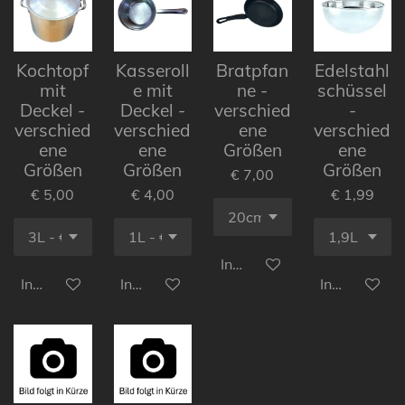
Kochtopf
Kasseroll
Bratpfan
Edelstahl
mit
e mit
ne -
schüssel
Deckel -
Deckel -
verschied
-
verschied
verschied
ene
verschied
ene
ene
Größen
ene
Größen
Größen
Größen
€ 7,00
€ 5,00
€ 4,00
€ 1,99
In den Warenkorb
In den Warenkorb
In den Warenkorb
In den Ware