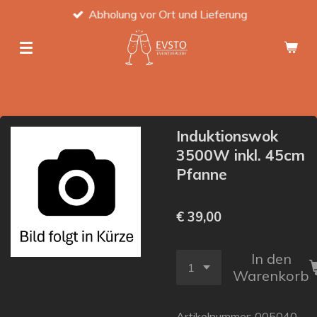
Abholung vor Ort und Lieferung
Zum
Hauptinhalt
springen
Induktionswok
3500W inkl. 45cm
Pfanne
€ 39,00
In den
Warenkorb
Artikelnummer:
005040