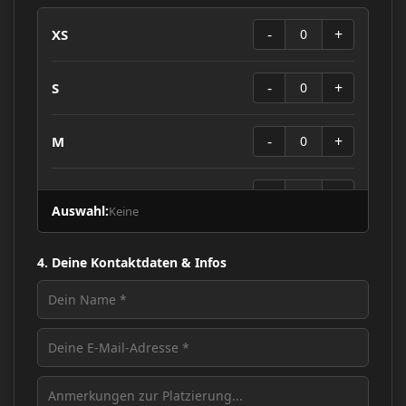
-
+
XS
0
-
+
S
0
-
+
M
0
-
+
L
0
Auswahl:
Keine
-
+
XL
0
4. Deine Kontaktdaten & Infos
-
+
XXL
0
-
+
XXXL
0