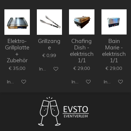
Elektro-
Grillzang
Chafing
Bain
Grillplatte
e
Dish -
Marie -
+
elektrisch
elektrisch
€ 0,99
Zubehör
1/1
1/1
€ 35,00
€ 29,00
€ 29,00
In den Warenkorb
In den Warenkorb
In den Warenkorb
In den Ware