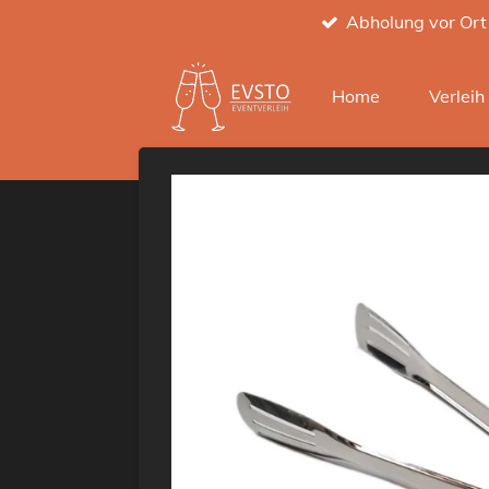
Abholung vor Ort
Zum
Hauptinhalt
springen
Home
Verlei