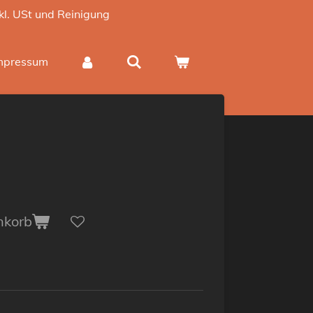
nkl. USt und Reinigung
mpressum
nkorb