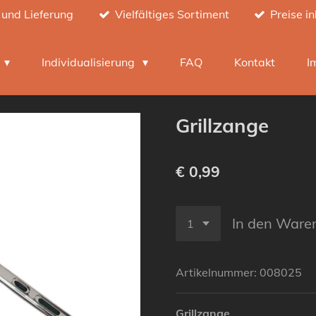
 und Lieferung
Vielfältiges Sortiment
Preise i
h
Individualisierung
FAQ
Kontakt
I
Grillzange
€ 0,99
In den Ware
Artikelnummer:
008025
Grillzange