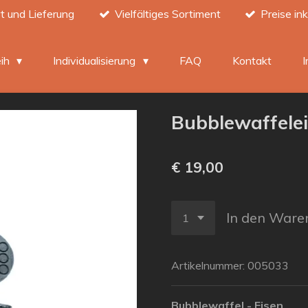
t und Lieferung
Vielfältiges Sortiment
Preise in
eih
Individualisierung
FAQ
Kontakt
Bubblewaffele
€ 19,00
In den Ware
Artikelnummer:
005033
Bubblewaffel - Eisen