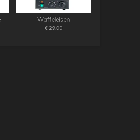
e
Waffeleisen
€ 29,00