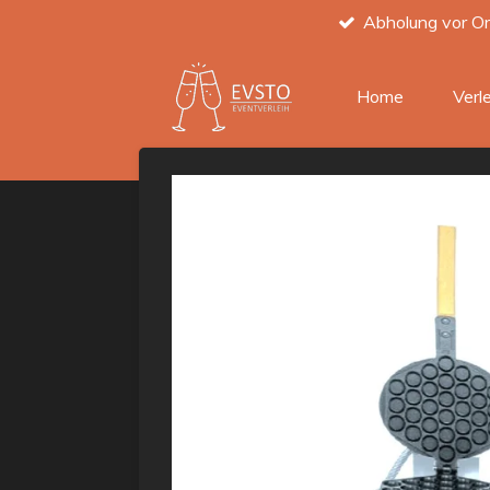
Abholung vor Or
Zum
Hauptinhalt
springen
Home
Verl