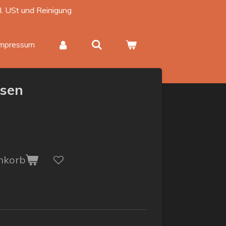
kl. USt und Reinigung
Impressum
isen
nkorb