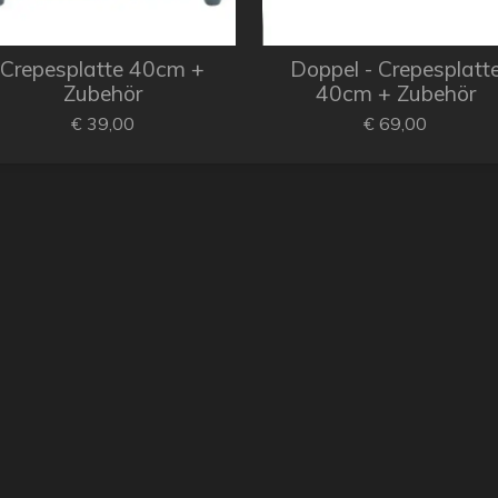
Crepesplatte 40cm +
Doppel - Crepesplatt
Zubehör
40cm + Zubehör
€ 39,00
€ 69,00