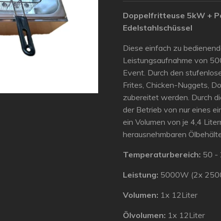
Doppelfritteuse 5kW + P
Edelstahlschüssel
Diese einfach zu bedienend
Leistungsaufnahme von 5000
Event. Durch den stufenlo
Frites, Chicken-Nuggets, Do
zubereitet werden. Durch d
der Betrieb von nur eines e
ein Volumen von je 4,4 Liter
herausnehmbaren Ölbehälter 
Temperaturbereich:
50 -
Leistung:
5000W (2x 25
Volumen:
1x 12Liter
Ölvolumen:
1x 12Liter