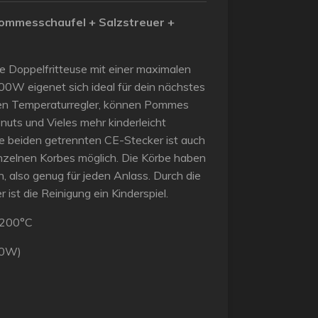
ommesschaufel + Salzstreuer +
e Doppelfritteuse mit einer maximalen
W eigenet sich ideal für dein nächstes
sen Temperaturregler, können Pommes
nuts und Vieles mehr kinderleicht
ie beiden getrennten CE-Stecker ist auch
inzelnen Korbes möglich. Die Körbe haben
n, also genug für jeden Anlass. Durch die
ist die Reinigung ein Kinderspiel.
 200°C
00W)