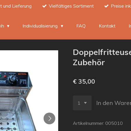
t und Lieferung
Vielfältiges Sortiment
Preise in
eih
Individualisierung
FAQ
Kontakt
Doppelfritteus
Zubehör
€ 35,00
In den Ware
Artikelnummer:
005010