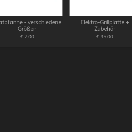
atpfanne - verschiedene
Elektro-Grillplatte +
Größen
Zubehör
€ 7,00
€ 35,00