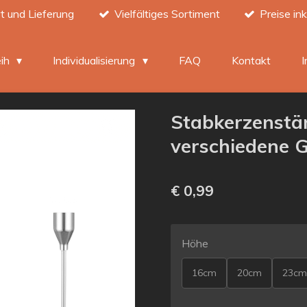
t und Lieferung
Vielfältiges Sortiment
Preise in
eih
Individualisierung
FAQ
Kontakt
Stabkerzenstän
verschiedene 
€ 0,99
Höhe
16cm
20cm
23cm