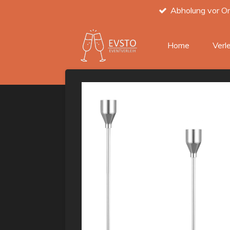
Abholung vor Or
Zum
Hauptinhalt
springen
Home
Verl