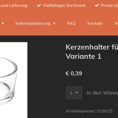
 und Lieferung
Vielfältiges Sortiment
Preise i
h
Individualisierung
FAQ
Kontakt
I
Kerzenhalter fü
Variante 1
€ 0,39
In den Ware
Artikelnummer:
018025