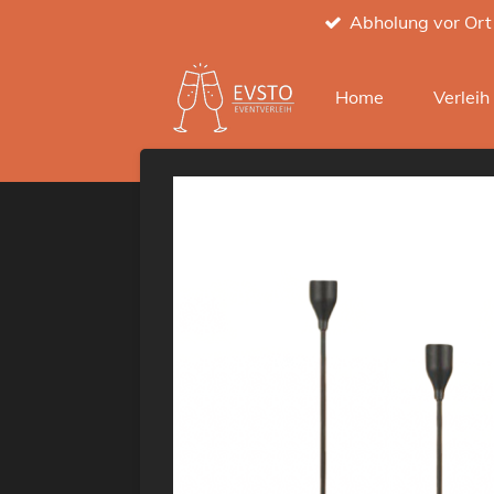
Abholung vor Ort
Zum
Hauptinhalt
springen
Home
Verlei