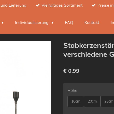
 und Lieferung
Vielfältiges Sortiment
Preise i
h
Individualisierung
FAQ
Kontakt
I
Stabkerzenstä
verschiedene 
€ 0,99
Höhe
16cm
20cm
23cm