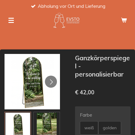
Abholung vor Ort und Lieferung
Zum
Hauptinhalt
springen
Ganzkörperspiege
l -
personalisierbar
€ 42,00
Farbe
weiß
golden