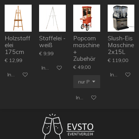
Holzstaff
Staffelei -
Popcorn
Slush-Eis
elei
weiß
maschine
Maschine
175cm
+
2x15L
€ 9,99
Zubehör
€ 12,99
€ 119,00
€ 49,00
In den Warenkorb
In den Warenkorb
In den Ware
In den Warenkorb