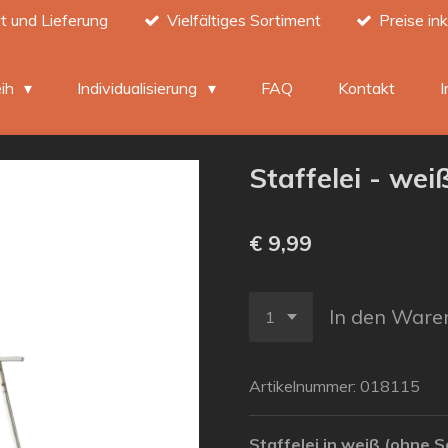
t und Lieferung
Vielfältiges Sortiment
Preise in
eih
Individualisierung
FAQ
Kontakt
Staffelei - wei
€ 9,99
In den Ware
Artikelnummer:
018115
Staffelei in weiß (ohne S