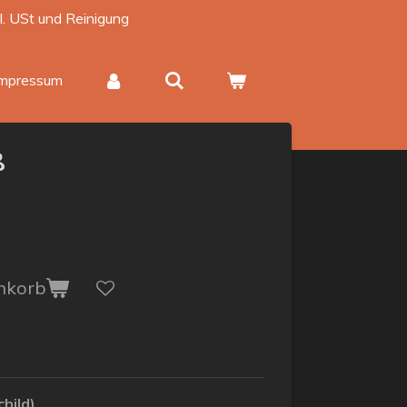
kl. USt und Reinigung
Impressum
ß
nkorb
child)