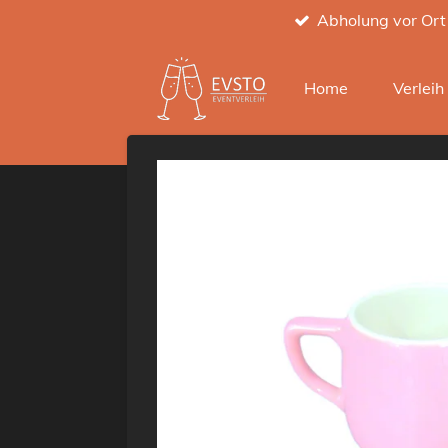
Abholung vor Ort
Zum
Hauptinhalt
springen
Home
Verlei