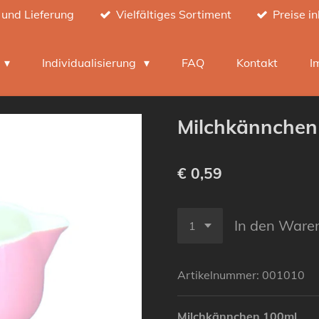
 und Lieferung
Vielfältiges Sortiment
Preise i
h
Individualisierung
FAQ
Kontakt
I
Milchkännchen
€ 0,59
In den Ware
Artikelnummer:
001010
Milchkännchen 100ml