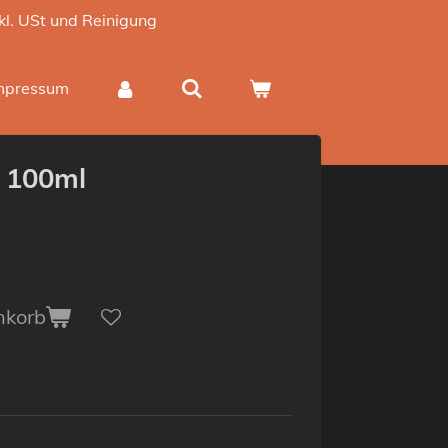
nkl. USt und Reinigung
mpressum
 100ml
nkorb