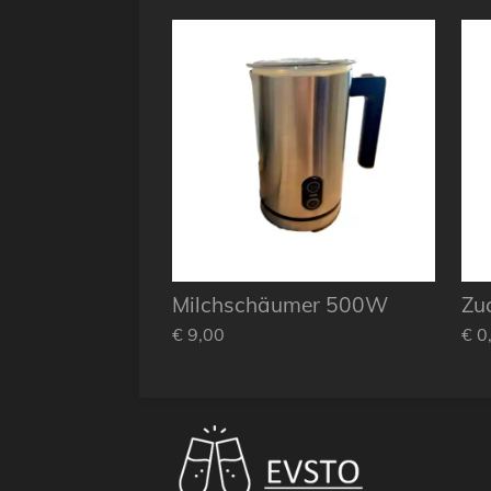
Milchschäumer 500W
Zuc
€ 9,00
€ 0