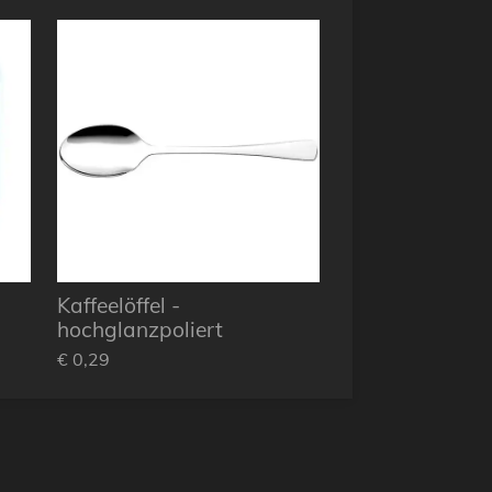
Kaffeelöffel -
hochglanzpoliert
€ 0,29