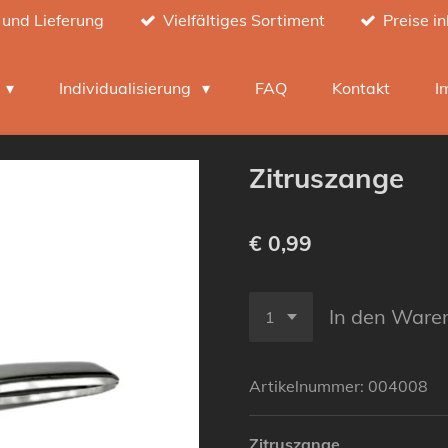
 und Lieferung
Vielfältiges Sortiment
Preise i
h
Individualisierung
FAQ
Kontakt
I
Zitruszange
€ 0,99
In den Ware
Artikelnummer:
004008
Zitruszange