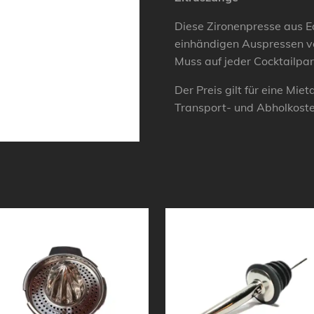
Diese Zironenpresse aus Ed
einhändigen Auspressen vo
Muss auf jeder Cocktailpar
Der Preis gilt für eine Mie
Transport- und Abholkost