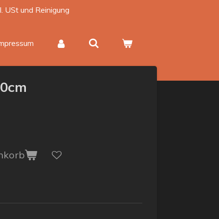
kl. USt und Reinigung
Impressum
30cm
nkorb