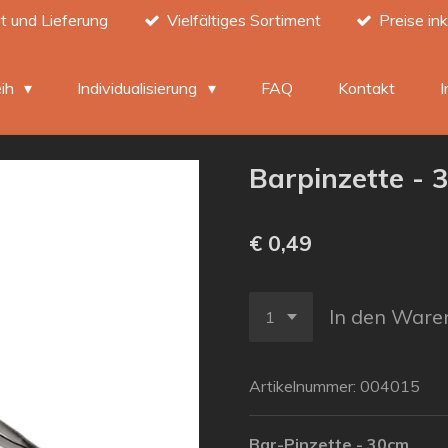
t und Lieferung
Vielfältiges Sortiment
Preise in
eih
Individualisierung
FAQ
Kontakt
Barpinzette - 
€ 0,49
In den Ware
Artikelnummer:
004015
Bar-Pinzette - 30cm