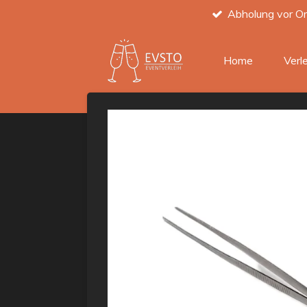
Abholung vor Or
Zum
Hauptinhalt
springen
Home
Verl