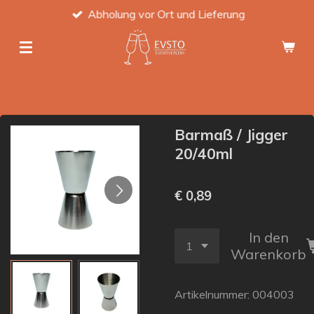
Abholung vor Ort und Lieferung
Zum
Hauptinhalt
springen
Barmaß / Jigger
20/40ml
€ 0,89
In den
Warenkorb
Artikelnummer:
004003