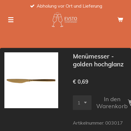
Abholung vor Ort und Lieferung
Zum
Hauptinhalt
springen
Menümesser -
golden hochglanz
€ 0,69
In den
Warenkorb
Artikelnummer:
003017