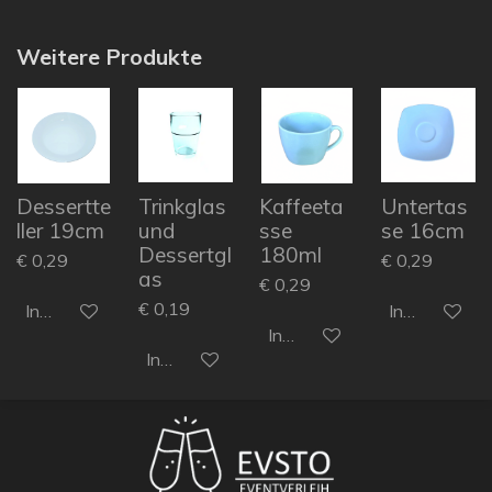
Weitere Produkte
Dessertte
Trinkglas
Kaffeeta
Untertas
ller 19cm
und
sse
se 16cm
Dessertgl
180ml
€ 0,29
€ 0,29
as
€ 0,29
€ 0,19
In den Warenkorb
In den Ware
In den Warenkorb
In den Warenkorb