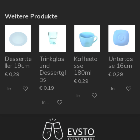
Weitere Produkte
Dessertte
Trinkglas
Kaffeeta
Untertas
ller 19cm
und
sse
se 16cm
Dessertgl
180ml
€ 0,29
€ 0,29
as
€ 0,29
€ 0,19
In den Warenkorb
In den Ware
In den Warenkorb
In den Warenkorb