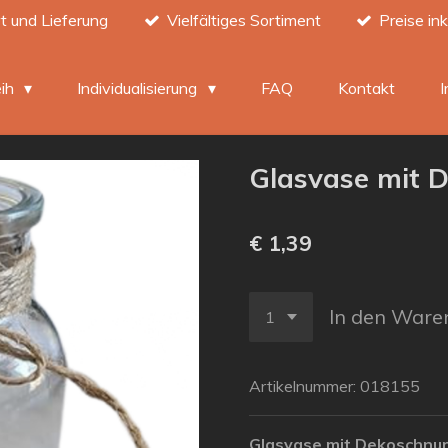
t und Lieferung
Vielfältiges Sortiment
Preise in
eih
Individualisierung
FAQ
Kontakt
Glasvase mit 
€ 1,39
In den Ware
Artikelnummer:
018155
Glasvase mit Dekoschnu