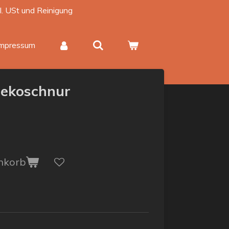
kl. USt und Reinigung
Impressum
Dekoschnur
nkorb
r