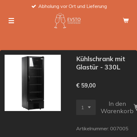
Abholung vor Ort und Lieferung
Zum
Hauptinhalt
springen
Kühlschrank mit
Glastür - 330L
€ 59,00
In den
Warenkorb
Artikelnummer:
007005