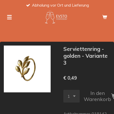
Abholung vor Ort und Lieferung
Zum
Hauptinhalt
springen
Serviettenring -
golden - Variante
3
€ 0,49
In den
Warenkorb
Artikelnummer:
018142