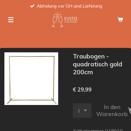
Abholung vor Ort und Lieferung
Zum
Hauptinhalt
springen
Traubogen -
quadratisch gold
200cm
€ 29,99
In den
Warenkorb
Artikelnummer:
018010