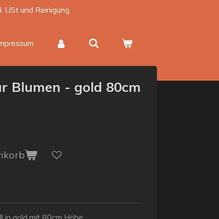
kl. USt und Reinigung
Impressum
ür Blumen - gold 80cm
nkorb
l in gold mit 80cm Höhe.