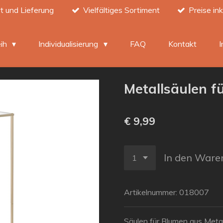
t und Lieferung
Vielfältiges Sortiment
Preise in
eih
Individualisierung
FAQ
Kontakt
Metallsäulen f
€ 9,99
In den Ware
Artikelnummer:
018007
Säulen für Blumen aus Metal