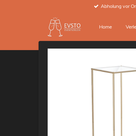
Abholung vor Or
Zum
Hauptinhalt
springen
Home
Verl