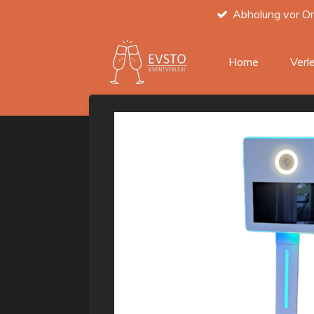
Abholung vor Or
Zum
Hauptinhalt
springen
Home
Verl