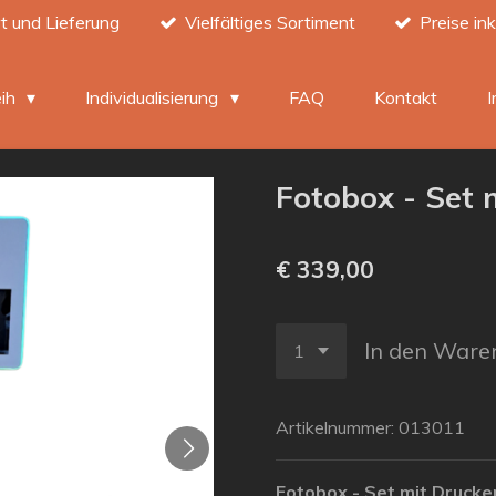
t und Lieferung
Vielfältiges Sortiment
Preise in
eih
Individualisierung
FAQ
Kontakt
Fotobox - Set 
€ 339,00
In den Ware
Artikelnummer:
013011
Fotobox - Set mit Drucke