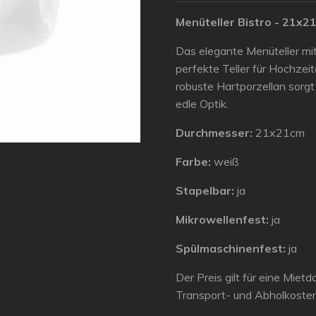
Menüteller Bistro - 21x2
Das elegante Menüteller mi
perfekte Teller für Hochze
robuste Hartporzellan sorgt
edle Optik.
Durchmesser:
21x21cm
Farbe:
weiß
Stapelbar:
ja
Mikrowellenfest:
ja
Spülmaschinenfest:
ja
Der Preis gilt für eine Miet
Transport- und Abholkoste