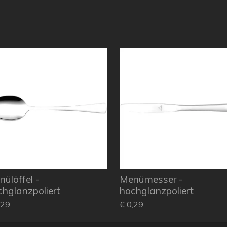
ülöffel -
Menümesser -
hglanzpoliert
hochglanzpoliert
,29
€ 0,29