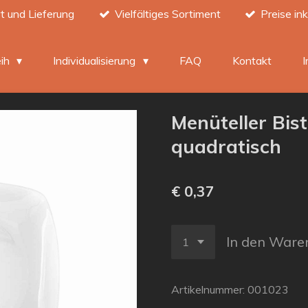
t und Lieferung
Vielfältiges Sortiment
Preise in
eih
Individualisierung
FAQ
Kontakt
Menüteller Bis
quadratisch
€ 0,37
In den Ware
Artikelnummer:
001023