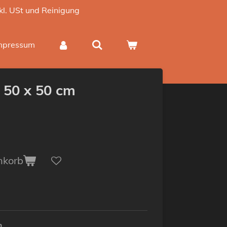
nkl. USt und Reinigung
mpressum
b 50 x 50 cm
nkorb
m