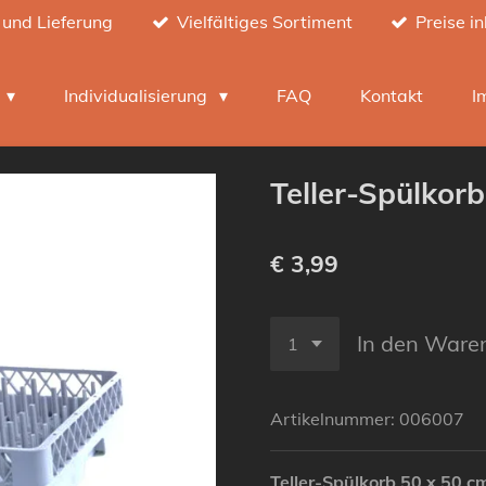
 und Lieferung
Vielfältiges Sortiment
Preise i
h
Individualisierung
FAQ
Kontakt
I
Teller-Spülkor
€ 3,99
In den Ware
Artikelnummer:
006007
Teller-Spülkorb 50 x 50 c