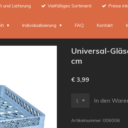
t und Lieferung
Vielfältiges Sortiment
Preise in
eih
Individualisierung
FAQ
Kontakt
Universal-Gläs
cm
€ 3,99
In den Ware
Artikelnummer:
006006