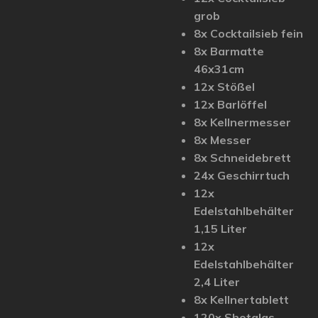
grob
8x Cocktailsieb fein
8x Barmatte
46x31cm
12x Stößel
12x Barlöffel
8x Kellnermesser
8x Messer
8x Schneidebrett
24x Geschirrtuch
12x
Edelstahlbehälter
1,15 Liter
12x
Edelstahlbehälter
2,4 Liter
8x Kellnertablett
120x Shotglas