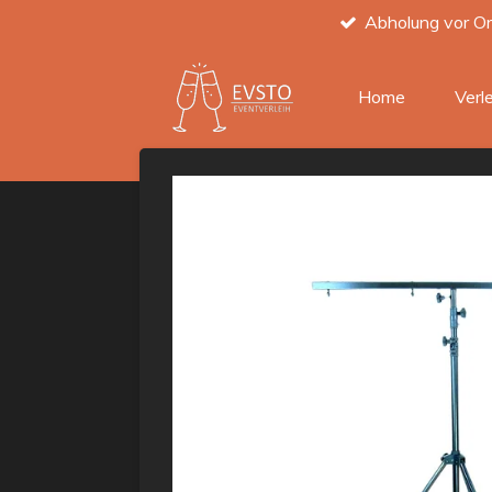
Abholung vor Or
Zum
Hauptinhalt
springen
Home
Verl