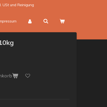
kl. USt und Reinigung
Impressum
 10kg
nkorb