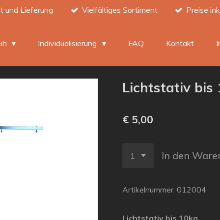
t und Lieferung
Vielfältiges Sortiment
Preise in
eih
Individualisierung
FAQ
Kontakt
Lichtstativ bis
€ 5,00
In den Ware
Artikelnummer:
012004
Lichtstativ bis 10kg