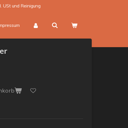
kl. USt und Reinigung
Impressum
ter
nkorb