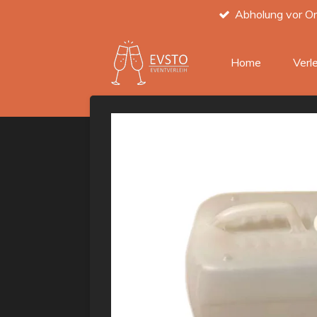
Abholung vor Or
Zum
Hauptinhalt
springen
Home
Verl