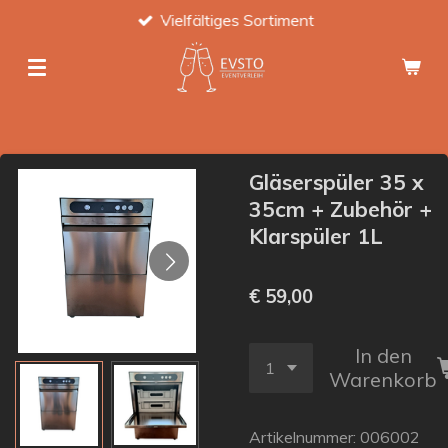
Vielfältiges Sortiment
Zum
Hauptinhalt
springen
Gläserspüler 35 x
35cm + Zubehör +
Klarspüler 1L
€ 59,00
In den
Warenkorb
Artikelnummer:
006002