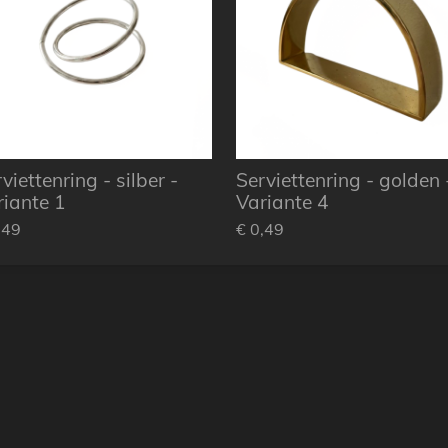
viettenring - silber -
Serviettenring - golden 
riante 1
Variante 4
,49
€ 0,49