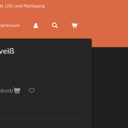
nkl. USt und Reinigung
mpressum
weiß
nkorb