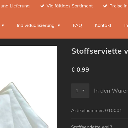
 und Lieferung
Vielfältiges Sortiment
Preise i
h
Individualisierung
FAQ
Kontakt
I
Stoffserviette 
€ 0,99
In den Ware
Artikelnummer:
010001
Stoffserviette weiß