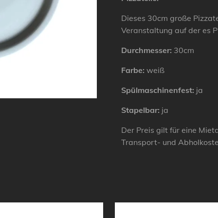
Dieses 30cm große Pizzatel
Veranstaltung auf der es P
Durchmesser:
30cm
Farbe:
weiß
Spülmaschinenfest:
ja
Stapelbar:
ja
Der Preis gilt für eine Mie
Transport- und Abholkost