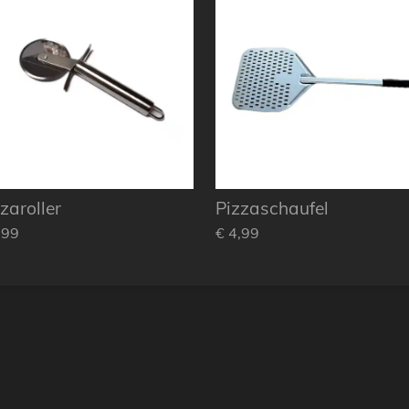
zaroller
Pizzaschaufel
,99
€ 4,99