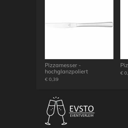
Pizzamesser -
Piz
hochglanzpoliert
€ 0
€ 0,39