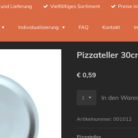
 und Lieferung
Vielfältiges Sortiment
Preise i
h
Individualisierung
FAQ
Kontakt
I
Pizzateller 30
€ 0,59
In den Ware
Artikelnummer:
001012
Pizzateller