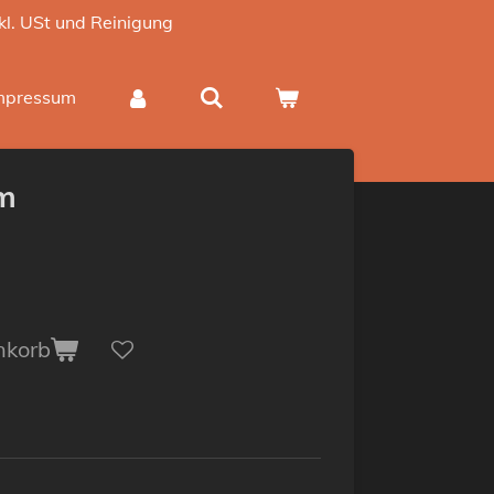
nkl. USt und Reinigung
mpressum
cm
nkorb