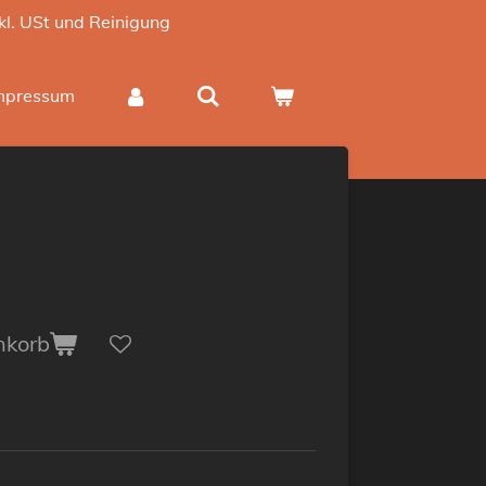
nkl. USt und Reinigung
mpressum
nkorb