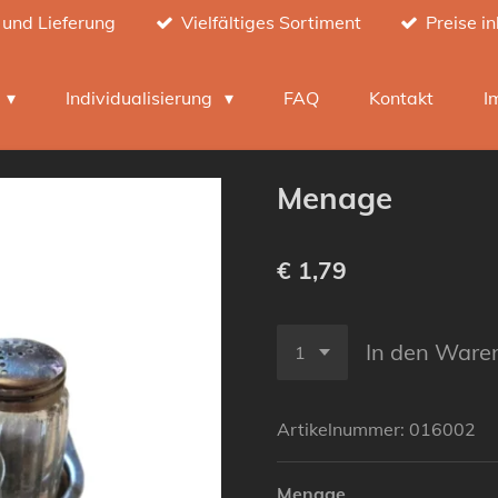
 und Lieferung
Vielfältiges Sortiment
Preise i
h
Individualisierung
FAQ
Kontakt
I
Menage
€ 1,79
In den Ware
Artikelnummer:
016002
Menage