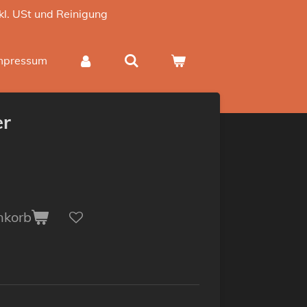
nkl. USt und Reinigung
mpressum
er
nkorb