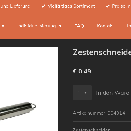
 und Lieferung
Vielfältiges Sortiment
Preise i
h
Individualisierung
FAQ
Kontakt
I
Zestenschneid
€ 0,49
In den Ware
Artikelnummer:
004014
Zestenschneider