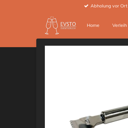
Abholung vor Ort
Zum
Hauptinhalt
springen
Home
Verlei