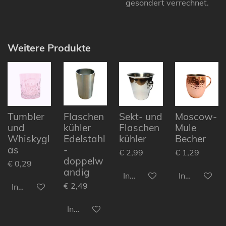
gesondert verrechnet.
Weitere Produkte
Tumbler
Flaschen
Sekt- und
Moscow-
und
kühler
Flaschen
Mule
Whiskygl
Edelstahl
kühler
Becher
as
-
€ 2,99
€ 1,29
doppelw
€ 0,29
andig
In den Warenkorb
In den Ware
€ 2,49
In den Warenkorb
In den Warenkorb