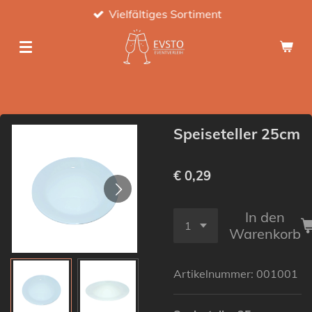
Vielfältiges Sortiment
Zum
Hauptinhalt
springen
Speiseteller 25cm
€ 0,29
In den
Warenkorb
Artikelnummer:
001001