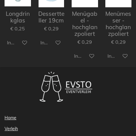
Longdrin
Dessertte
Menügab
Menümes
kglas
ller 19cm
el -
ser -
hochglan
hochglan
€ 0,25
€ 0,29
zpoliert
zpoliert
€ 0,29
€ 0,29
In den Warenkorb
In den Warenkorb
In den Warenkorb
In den Ware
Home
Verleih