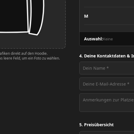
M
L
Auswahl:
Keine
XL
fiken direkt auf den Hoodie.
4. Deine Kontaktdaten & I
s leere Feld, um ein Foto zu wählen.
XXL
XXXL
5. Preisübersicht