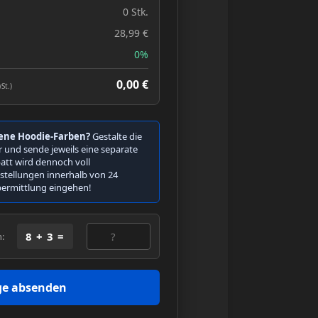
0 Stk.
28,99 €
0%
0,00 €
St.)
ene Hoodie-Farben?
Gestalte die
 und sende jeweils eine separate
att wird dennoch voll
Bestellungen innerhalb von 24
bermittlung eingehen!
8 + 3 =
n:
ge absenden