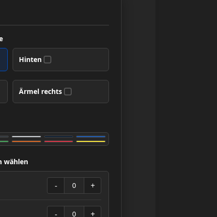
e
Hinten
✓
Ärmel rechts
✓
n wählen
-
+
0
-
+
0