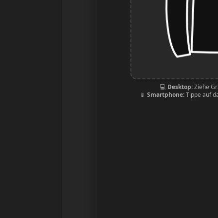
💻
Desktop:
Ziehe Gra
📱
Smartphone:
Tippe auf da