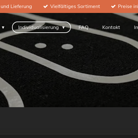
 und Lieferung
Vielfältiges Sortiment
Preise i
h
Individualisierung
FAQ
Kontakt
I